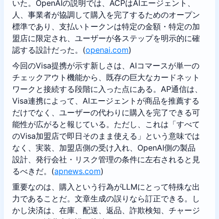
いた。OpenAIの説明では、ACPはAIエージェント、
人、事業者が協調して購入を完了するためのオープン
標準であり、支払いトークンは特定の金額・特定の加
盟店に限定され、ユーザーが各ステップを明示的に確
認する設計だった。(
openai.com
)
今回のVisa提携が示す新しさは、AIコマースが単一の
チェックアウト機能から、既存の巨大なカードネット
ワークと接続する段階に入った点にある。AP通信は、
Visa連携によって、AIエージェントが商品を推薦する
だけでなく、ユーザーの代わりに購入を完了できる可
能性が広がると報じている。ただし、これは「すべて
のVisa加盟店で即日そのまま使える」という意味では
なく、実装、加盟店側の受け入れ、OpenAI側の製品
設計、発行会社・リスク管理の条件に左右されると見
るべきだ。(
apnews.com
)
重要なのは、購入という行為がLLMにとって特殊な出
力であることだ。文章生成の誤りなら訂正できる。し
かし決済は、在庫、配送、返品、詐欺検知、チャージ