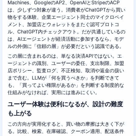
Machines、GoogleのAP2、OpenAIとStripeのACP
は、少しずつ対象が違う。消費者がChatGPTから買い
物をする体験、企業エージェント同士のマイクロペイ
メント、加盟店とウォレットをまたぐ認可プロトコ
ル、ChatGPT内チェックアウト。だが共通しているの
は、AIエージェントが経済活動に参加するなら、モデ
ルの外側に「信頼の層」が必要だという認識である。
この層に含まれるのは、単なる決済APIではない。エ
ージェントの識別、ユーザーの委任、支出制限、加盟
店ポリシー、監査ログ、不正検知、取消や返金の扱い
まで含む。LLMが「何を買うべきか」を判断できて
も、「買ってよい権限があるか」を判断する制度的な
仕組みがなければ、実用には進みにくい。
ユーザー体験は便利になるが、設計の難度
も上がる
この方向が実用化すると、買い物の摩擦は大きく下が
る。比較、検索、在庫確認、クーポン適用、配送条件