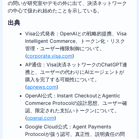
の問いが研究室やデモの外に出て、決済ネットワーク
の中心で扱われ始めたことを示している。
出典
Visa公式発表：OpenAIとの戦略的提携、Visa
Intelligent Commerce、トークン化・リスク
管理・ユーザー権限制御について。
(
corporate.visa.com
)
AP通信：Visa決済ネットワークのChatGPT連
携と、ユーザーの代わりにAIエージェントが
購入を完了する可能性について。
(
apnews.com
)
OpenAI公式：Instant CheckoutとAgentic
Commerce Protocolの設計思想、ユーザー確
認、限定された支払いトークンについて。
(
openai.com
)
Google Cloud公式：Agent Payments
Protocolが扱う認可、真正性、説明責任の問