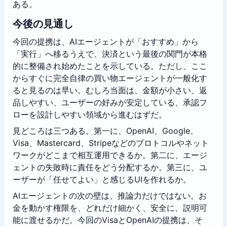
ある。
今後の見通し
今回の提携は、AIエージェントが「おすすめ」から
「実行」へ移るうえで、決済という最後の関門が本格
的に整備され始めたことを示している。ただし、ここ
からすぐに完全自律の買い物エージェントが一般化す
ると見るのは早い。むしろ当面は、金額が小さい、返
品しやすい、ユーザーの好みが安定している、承認フ
ローを設計しやすい領域から進むはずだ。
見どころは三つある。第一に、OpenAI、Google、
Visa、Mastercard、Stripeなどのプロトコルやネット
ワークがどこまで相互運用できるか。第二に、エージ
ェントの失敗時に責任をどう分配するか。第三に、ユ
ーザーが「任せてよい」と感じるUIを作れるか。
AIエージェントの次の壁は、推論力だけではない。お
金を動かす権限を、どれだけ細かく、安全に、説明可
能に渡せるかだ。今回のVisaとOpenAIの提携は、そ