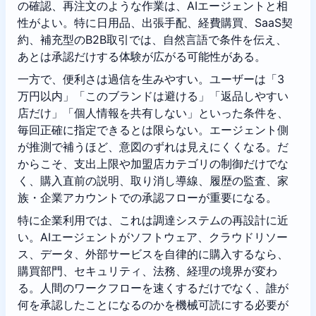
の確認、再注文のような作業は、AIエージェントと相
性がよい。特に日用品、出張手配、経費購買、SaaS契
約、補充型のB2B取引では、自然言語で条件を伝え、
あとは承認だけする体験が広がる可能性がある。
一方で、便利さは過信を生みやすい。ユーザーは「3
万円以内」「このブランドは避ける」「返品しやすい
店だけ」「個人情報を共有しない」といった条件を、
毎回正確に指定できるとは限らない。エージェント側
が推測で補うほど、意図のずれは見えにくくなる。だ
からこそ、支出上限や加盟店カテゴリの制御だけでな
く、購入直前の説明、取り消し導線、履歴の監査、家
族・企業アカウントでの承認フローが重要になる。
特に企業利用では、これは調達システムの再設計に近
い。AIエージェントがソフトウェア、クラウドリソー
ス、データ、外部サービスを自律的に購入するなら、
購買部門、セキュリティ、法務、経理の境界が変わ
る。人間のワークフローを速くするだけでなく、誰が
何を承認したことになるのかを機械可読にする必要が