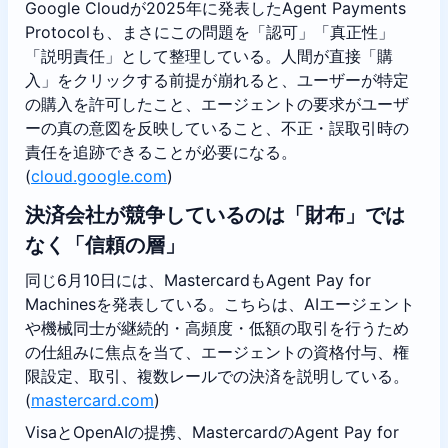
Google Cloudが2025年に発表したAgent Payments
Protocolも、まさにこの問題を「認可」「真正性」
「説明責任」として整理している。人間が直接「購
入」をクリックする前提が崩れると、ユーザーが特定
の購入を許可したこと、エージェントの要求がユーザ
ーの真の意図を反映していること、不正・誤取引時の
責任を追跡できることが必要になる。
(
cloud.google.com
)
決済会社が競争しているのは「財布」では
なく「信頼の層」
同じ6月10日には、MastercardもAgent Pay for
Machinesを発表している。こちらは、AIエージェント
や機械同士が継続的・高頻度・低額の取引を行うため
の仕組みに焦点を当て、エージェントの資格付与、権
限設定、取引、複数レールでの決済を説明している。
(
mastercard.com
)
VisaとOpenAIの提携、MastercardのAgent Pay for