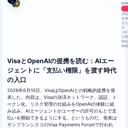
(sh
Ep
202
年0
月1
日
(木
12
00
00
VisaとOpenAIの提携を読む：AIエー
ジェントに「支払い権限」を渡す時代
の入口
2026年6月10日、VisaはOpenAIとの戦略的提携を発
表した。内容は、Visaの決済ネットワーク、認証、ト
ークン化、リスク管理の仕組みをOpenAIの体験に組
み込み、AIエージェントがユーザーの許可のもとで支
払いを開始できるようにする、というものだ。発表は
サンフランシスコのVisa Payments Forumで行われ