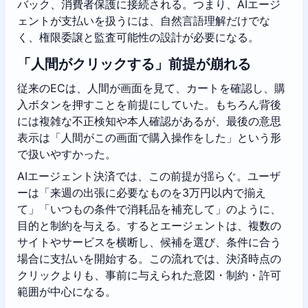
バック、消費者保護に接続される。つまり、AIエージ
ェントが支払いを扱うには、自然言語理解だけでな
く、権限委譲と監査可能性の設計が必要になる。
「人間がクリックする」前提が崩れる
従来のECは、人間が画面を見て、カートを確認し、購
入ボタンを押すことを前提にしていた。もちろん背後
には複雑な不正検知や本人確認があるが、最後の意思
表示は「人間がこの画面で購入操作をした」という形
で扱いやすかった。
AIエージェント決済では、この前提が揺らぐ。ユーザ
ーは「来週の出張に必要なものを3万円以内で揃え
て」「いつもの条件で消耗品を補充して」のように、
目的と制約を与える。するとエージェントは、複数の
サイトやサービスを横断し、候補を選び、条件に合う
場合に支払いを開始する。この流れでは、決済時点の
クリックよりも、事前に与えられた意図・制約・許可
範囲が中心になる。