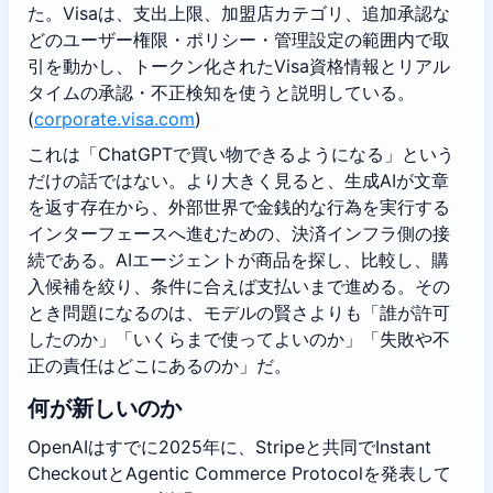
た。Visaは、支出上限、加盟店カテゴリ、追加承認な
どのユーザー権限・ポリシー・管理設定の範囲内で取
引を動かし、トークン化されたVisa資格情報とリアル
タイムの承認・不正検知を使うと説明している。
(
corporate.visa.com
)
これは「ChatGPTで買い物できるようになる」という
だけの話ではない。より大きく見ると、生成AIが文章
を返す存在から、外部世界で金銭的な行為を実行する
インターフェースへ進むための、決済インフラ側の接
続である。AIエージェントが商品を探し、比較し、購
入候補を絞り、条件に合えば支払いまで進める。その
とき問題になるのは、モデルの賢さよりも「誰が許可
したのか」「いくらまで使ってよいのか」「失敗や不
正の責任はどこにあるのか」だ。
何が新しいのか
OpenAIはすでに2025年に、Stripeと共同でInstant
CheckoutとAgentic Commerce Protocolを発表して